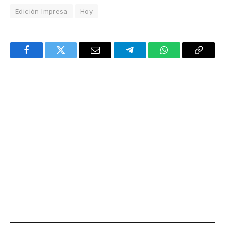
Edición Impresa
Hoy
Facebook
Twitter
Email
Telegram
WhatsApp
Copy
Link