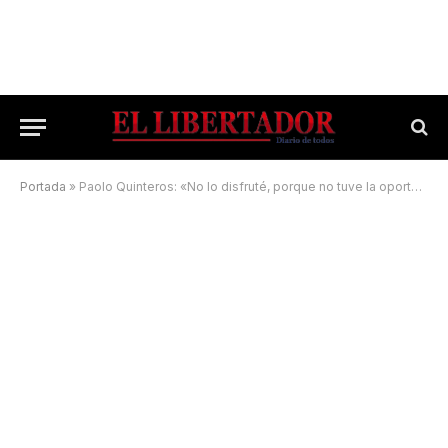
Portada
»
Paolo Quinteros: «No lo disfruté, porque no tuve la oportunidad»