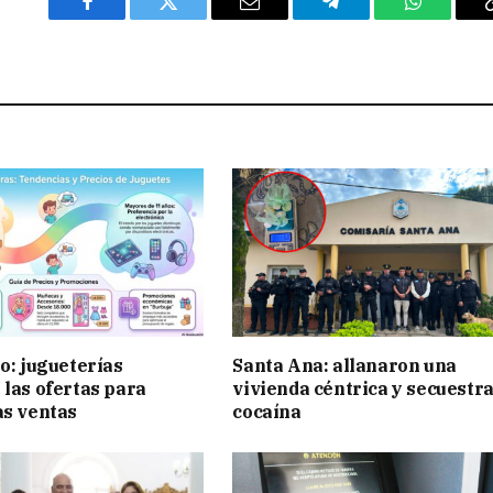
Facebook
Twitter
Email
Telegram
WhatsAp
ño: jugueterías
Santa Ana: allanaron una
 las ofertas para
vivienda céntrica y secuestr
as ventas
cocaína