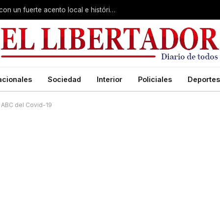
Virasoro inauguró la 7ª Feria del Libro con un fuerte acento local e histórico
acionales
Sociedad
Interior
Policiales
Deportes
 ABC del Covid-19