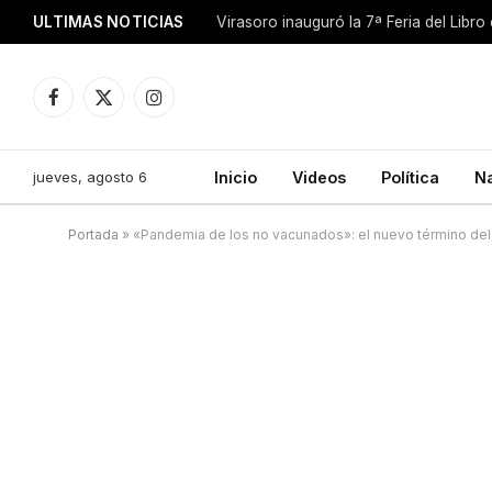
ULTIMAS NOTICIAS
Facebook
X
Instagram
(Twitter)
jueves, agosto 6
Inicio
Videos
Política
N
Portada
»
«Pandemia de los no vacunados»: el nuevo término del