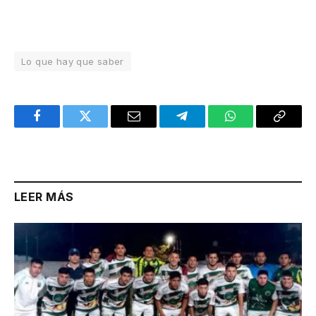
Lo que hay que saber
Facebook
Twitter
Email
Telegram
WhatsApp
Copy
Link
LEER MÁS