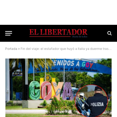
Portada
»
Fin del viaje: el estafador que huyó a Italia ya duerme tras las rejas en Goya