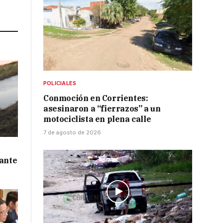
Link
POLICIALES
Conmoción en Corrientes:
asesinaron a “fierrazos” a un
motociclista en plena calle
7 de agosto de 2026
 ante