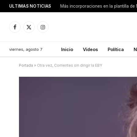
ULTIMAS NOTICIAS
Más incorporaciones en la plantilla de
Facebook
X
Instagram
(Twitter)
viernes, agosto 7
Inicio
Videos
Política
N
Portada
»
Otra vez, Corrientes sin dirigir la EBY