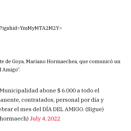
fZ/?igshid=YmMyMTA2M2Y=
dente de Goya, Mariano Hormaechea, que comunicó un
l Amigo”.
 Municipalidad abone $ 6.000 a todo el
nente, contratados, personal por día y
ebrar el mes del DÍA DEL AMIGO. (Sigue)
ohormaech)
July 4, 2022