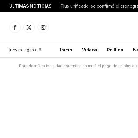
ULTIMAS NOTICIAS
Facebook
X
Instagram
(Twitter)
jueves, agosto 6
Inicio
Videos
Política
N
Portada
»
Otra localidad correntina anunció el pago de un plus a 