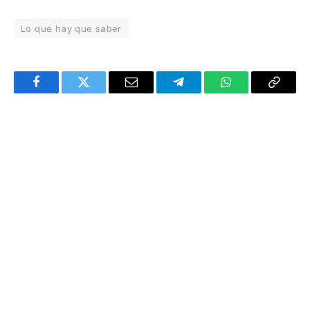
Lo que hay que saber
Facebook
Twitter
Email
Telegram
WhatsApp
Copy
Link