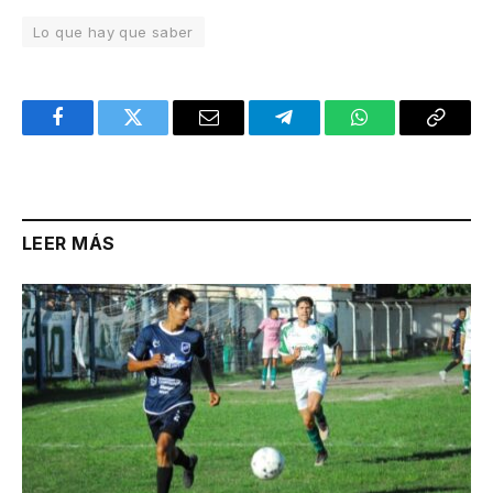
Lo que hay que saber
Facebook
Twitter
Email
Telegram
WhatsApp
Copy
Link
LEER MÁS