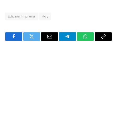
Edición Impresa
Hoy
Facebook
Twitter
Email
Telegram
WhatsApp
Copy
Link