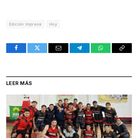
Edición Impresa
Hoy
Facebook
Twitter
Email
Telegram
WhatsApp
Copy
Link
LEER MÁS