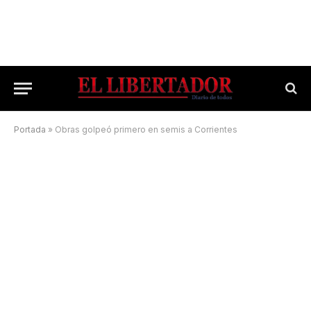
Portada
»
Obras golpeó primero en semis a Corrientes