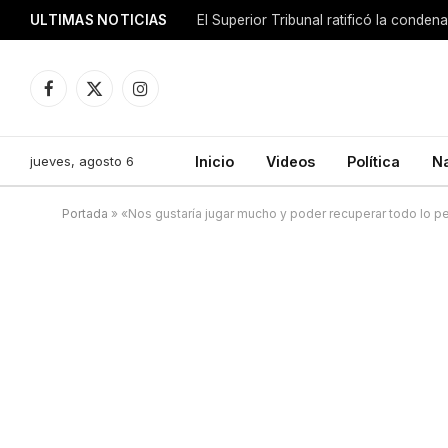
ULTIMAS NOTICIAS
El Superior Tribunal ratificó la conde
Facebook
X
Instagram
(Twitter)
jueves, agosto 6
Inicio
Videos
Política
N
Portada
»
«Nos gustaría jugar mucho y poder recuperar todo lo p