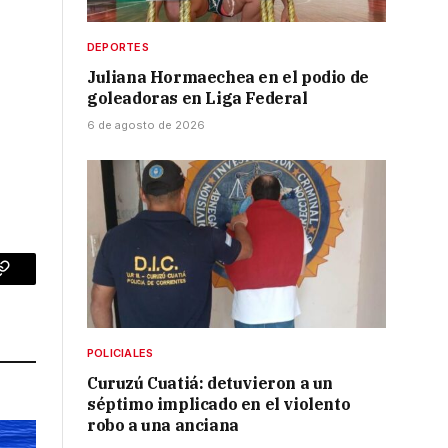
DEPORTES
Juliana Hormaechea en el podio de
goleadoras en Liga Federal
6 de agosto de 2026
p
Copy
Link
POLICIALES
Curuzú Cuatiá: detuvieron a un
séptimo implicado en el violento
robo a una anciana