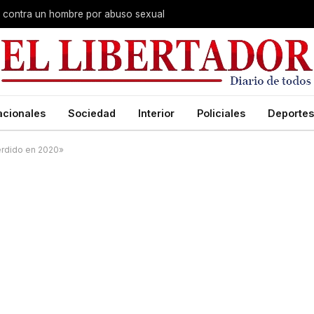
na contra un hombre por abuso sexual
acionales
Sociedad
Interior
Policiales
Deportes
erdido en 2020»