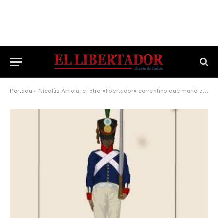
Portada
»
Nicolás Arriola, el otro «libertador» correntino que murió en el olvido