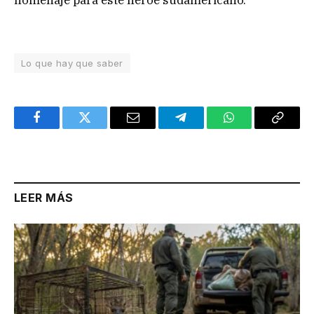
homenaje para este héroe sudamericano.
Lo que hay que saber
Facebook
Twitter
Email
Telegram
WhatsApp
Copy
Link
LEER MÁS