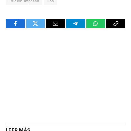
Edición Impresa
Hoy
Facebook
Twitter
Email
Telegram
WhatsApp
Copy
Link
LEER MÁS