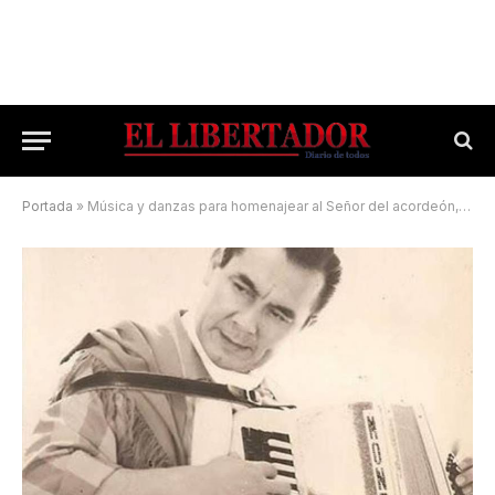
Portada
»
Música y danzas para homenajear al Señor del acordeón, Ernesto Montiel