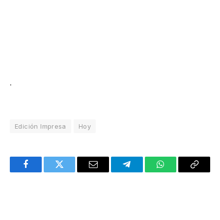
.
Edición Impresa
Hoy
Facebook
Twitter
Email
Telegram
WhatsApp
Copy
Link