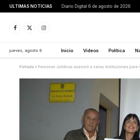
ULTIMAS NOTICIAS
Diario Digital 6 de agosto de 2026
Facebook
X
Instagram
(Twitter)
jueves, agosto 6
Inicio
Videos
Política
N
Portada
»
Personas Jurídicas asesoró a varias instituciones para r