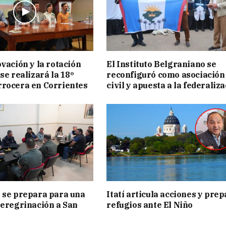
ovación y la rotación
El Instituto Belgraniano se
se realizará la 18º
reconfiguró como asociación
rocera en Corrientes
civil y apuesta a la federaliz
 se prepara para una
Itatí articula acciones y pre
peregrinación a San
refugios ante El Niño