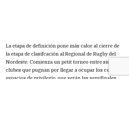
La etapa de definición pone más calor al cierre de
la etapa de clasifcación al Regional de Rugby del
Nordeste. Comienza un petit torneo entre siete
clubes que pugnan por llegar a ocupar los cuatro
espacios de privilegio, que serán las semifinales.
Las irregularidades de todos los equipos, ponen
pimenta a un torneo que entra en su recta final en
su edición 2022.
Este sábado y domingo se juega la 11ª fecha, y
quedarán tres más para conocer a los semifinales.
Nada está dicho. Aranduroga (el líder con 32