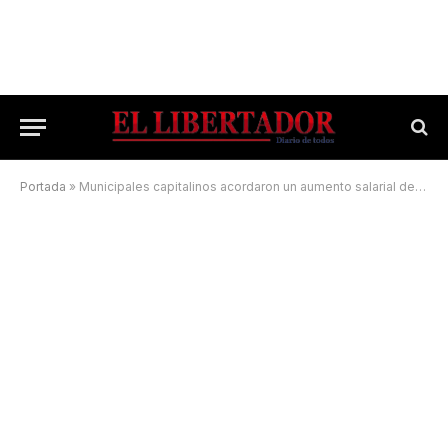
Portada
»
Municipales capitalinos acordaron un aumento salarial del 44% para este año