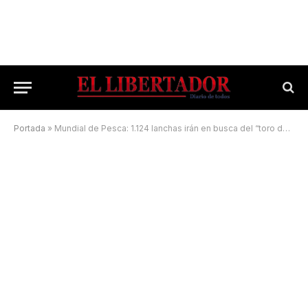
Portada
»
Mundial de Pesca: 1.124 lanchas irán en busca del “toro del río”