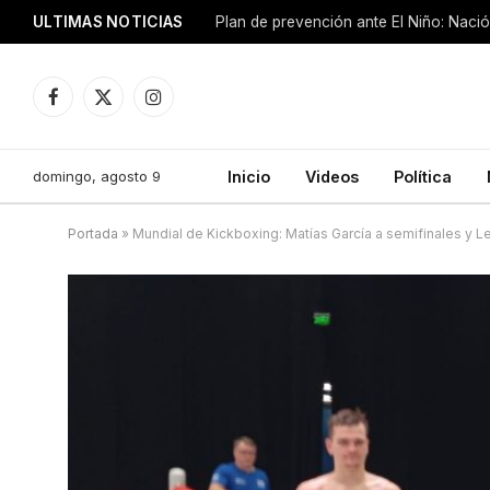
ULTIMAS NOTICIAS
Plan de prevención ante El Niño: Nació
Facebook
X
Instagram
(Twitter)
domingo, agosto 9
Inicio
Videos
Política
Portada
»
Mundial de Kickboxing: Matías García a semifinales y 