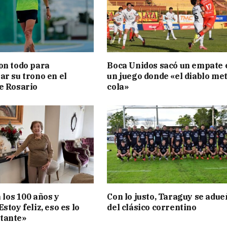
on todo para
Boca Unidos sacó un empate 
ar su trono en el
un juego donde «el diablo met
e Rosario
cola»
a los 100 años y
Con lo justo, Taraguy se adue
stoy feliz, eso es lo
del clásico correntino
tante»