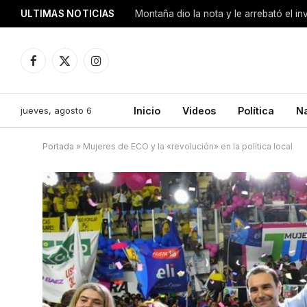
ULTIMAS NOTICIAS
Montaña dio la nota y le arrebató el i
Facebook
X
Instagram
(Twitter)
jueves, agosto 6
Inicio
Videos
Política
N
Portada
»
Mujeres de ECO y la «revolución» en la política local