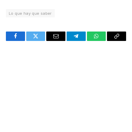
Lo que hay que saber
Facebook
Twitter
Email
Telegram
WhatsApp
Copy
Link