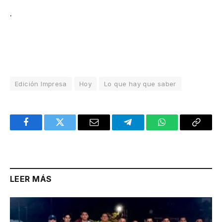
.
Edición Impresa
Hoy
Lo que hay que saber
Facebook
Twitter
Email
Telegram
WhatsApp
Copy
Link
LEER MÁS