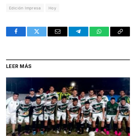
Edición Impresa
Hoy
Facebook
Twitter
Email
Telegram
WhatsApp
Copy
Link
LEER MÁS