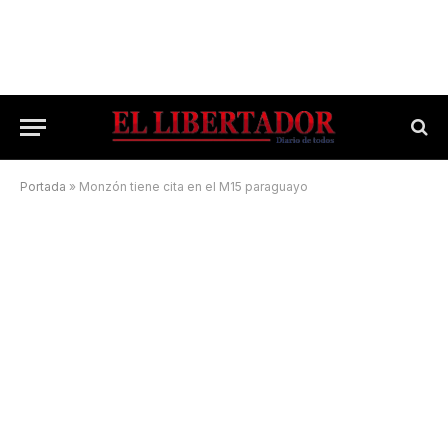
Portada
»
Monzón tiene cita en el M15 paraguayo