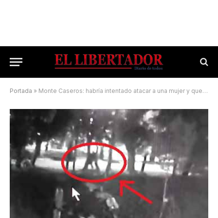
Portada
»
Monte Caseros: habría intentado atacar a una mujer y quedó grabado