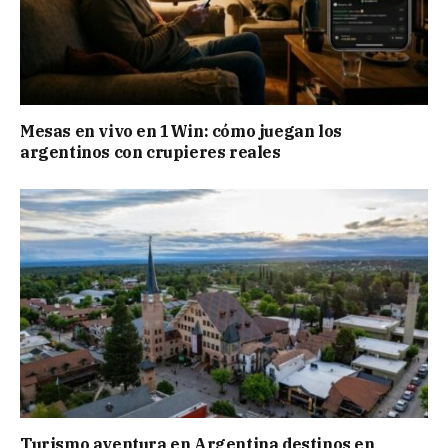
Mesas en vivo en 1Win: cómo juegan los
argentinos con crupieres reales
Turismo aventura en Argentina destinos en