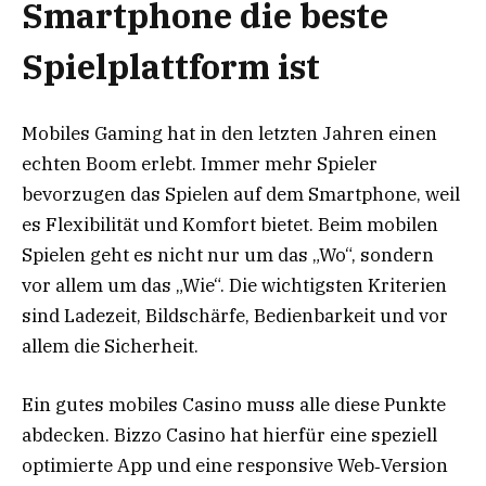
Smartphone die beste
Spielplattform ist
Mobiles Gaming hat in den letzten Jahren einen
echten Boom erlebt. Immer mehr Spieler
bevorzugen das Spielen auf dem Smartphone, weil
es Flexibilität und Komfort bietet. Beim mobilen
Spielen geht es nicht nur um das „Wo“, sondern
vor allem um das „Wie“. Die wichtigsten Kriterien
sind Ladezeit, Bildschärfe, Bedienbarkeit und vor
allem die Sicherheit.
Ein gutes mobiles Casino muss alle diese Punkte
abdecken. Bizzo Casino hat hierfür eine speziell
optimierte App und eine responsive Web‑Version