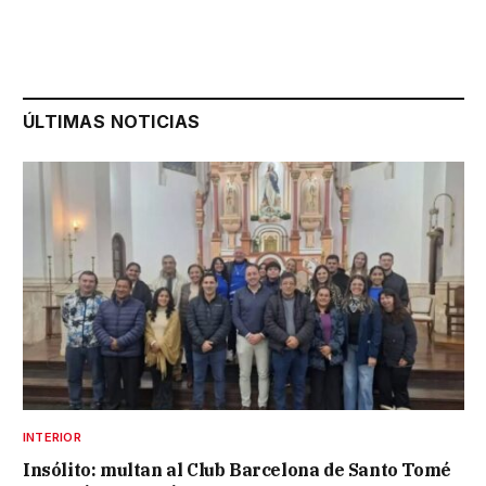
ÚLTIMAS NOTICIAS
INTERIOR
Insólito: multan al Club Barcelona de Santo Tomé