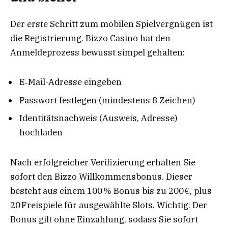
Der erste Schritt zum mobilen Spielvergnügen ist
die Registrierung. Bizzo Casino hat den
Anmeldeprozess bewusst simpel gehalten:
E‑Mail-Adresse eingeben
Passwort festlegen (mindestens 8 Zeichen)
Identitätsnachweis (Ausweis, Adresse)
hochladen
Nach erfolgreicher Verifizierung erhalten Sie
sofort den Bizzo Willkommensbonus. Dieser
besteht aus einem 100 % Bonus bis zu 200 €, plus
20 Freispiele für ausgewählte Slots. Wichtig: Der
Bonus gilt ohne Einzahlung, sodass Sie sofort