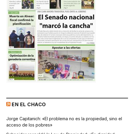
EN EL CHACO
Jorge Capitanich: «El problema no es la propiedad, sino el
acceso de los pobres»