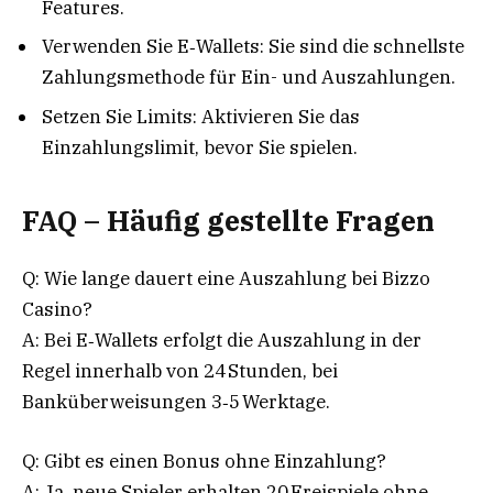
Features.
Verwenden Sie E‑Wallets: Sie sind die schnellste
Zahlungsmethode für Ein- und Auszahlungen.
Setzen Sie Limits: Aktivieren Sie das
Einzahlungslimit, bevor Sie spielen.
FAQ – Häufig gestellte Fragen
Q: Wie lange dauert eine Auszahlung bei Bizzo
Casino?
A: Bei E‑Wallets erfolgt die Auszahlung in der
Regel innerhalb von 24 Stunden, bei
Banküberweisungen 3‑5 Werktage.
Q: Gibt es einen Bonus ohne Einzahlung?
A: Ja, neue Spieler erhalten 20 Freispiele ohne