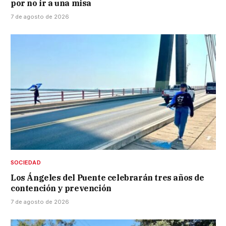
por no ir a una misa
7 de agosto de 2026
SOCIEDAD
Los Ángeles del Puente celebrarán tres años de
contención y prevención
7 de agosto de 2026