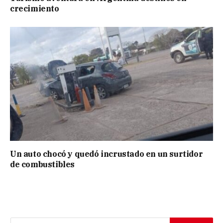
crecimiento
Un auto chocó y quedó incrustado en un surtidor
de combustibles