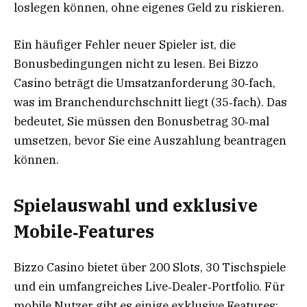
loslegen können, ohne eigenes Geld zu riskieren.
Ein häufiger Fehler neuer Spieler ist, die
Bonusbedingungen nicht zu lesen. Bei Bizzo
Casino beträgt die Umsatzanforderung 30‑fach,
was im Branchendurchschnitt liegt (35‑fach). Das
bedeutet, Sie müssen den Bonusbetrag 30‑mal
umsetzen, bevor Sie eine Auszahlung beantragen
können.
Spielauswahl und exklusive
Mobile‑Features
Bizzo Casino bietet über 200 Slots, 30 Tischspiele
und ein umfangreiches Live‑Dealer‑Portfolio. Für
mobile Nutzer gibt es einige exklusive Features: