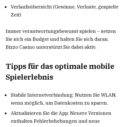
Verlaufsübersicht (Gewinne, Verluste, gespielte
Zeit)
Immer verantwortungsbewusst spielen – setzen
Sie sich ein Budget und halten Sie sich daran.
Bizzo Casino unterstützt Sie dabei aktiv.
Tipps für das optimale mobile
Spielerlebnis
Stabile Internetverbindung: Nutzen Sie WLAN,
wenn möglich, um Datenkosten zu sparen.
Aktualisieren Sie die App: Neuere Versionen
enthalten Fehlerbehebungen und neue