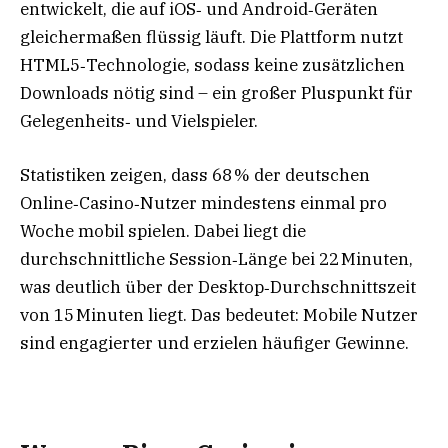
entwickelt, die auf iOS‑ und Android‑Geräten
gleichermaßen flüssig läuft. Die Plattform nutzt
HTML5‑Technologie, sodass keine zusätzlichen
Downloads nötig sind – ein großer Pluspunkt für
Gelegenheits‑ und Vielspieler.
Statistiken zeigen, dass 68 % der deutschen
Online‑Casino‑Nutzer mindestens einmal pro
Woche mobil spielen. Dabei liegt die
durchschnittliche Session‑Länge bei 22 Minuten,
was deutlich über der Desktop‑Durchschnittszeit
von 15 Minuten liegt. Das bedeutet: Mobile Nutzer
sind engagierter und erzielen häufiger Gewinne.