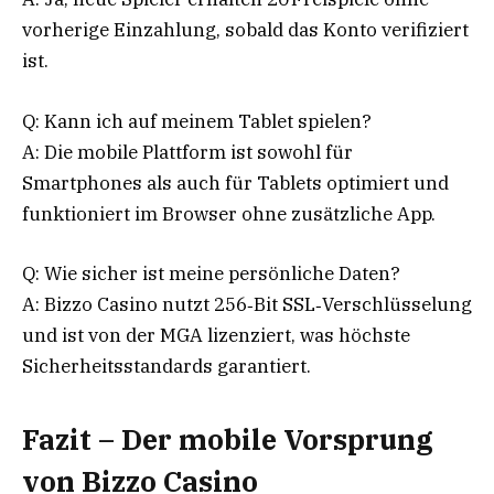
vorherige Einzahlung, sobald das Konto verifiziert
ist.
Q: Kann ich auf meinem Tablet spielen?
A: Die mobile Plattform ist sowohl für
Smartphones als auch für Tablets optimiert und
funktioniert im Browser ohne zusätzliche App.
Q: Wie sicher ist meine persönliche Daten?
A: Bizzo Casino nutzt 256‑Bit SSL‑Verschlüsselung
und ist von der MGA lizenziert, was höchste
Sicherheitsstandards garantiert.
Fazit – Der mobile Vorsprung
von Bizzo Casino