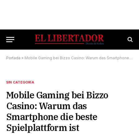
Portada
»
Mobile Gaming bei Bizzo Casino: Warum das Smartphone die beste Spielplattform ist
SIN CATEGORÍA
Mobile Gaming bei Bizzo
Casino: Warum das
Smartphone die beste
Spielplattform ist