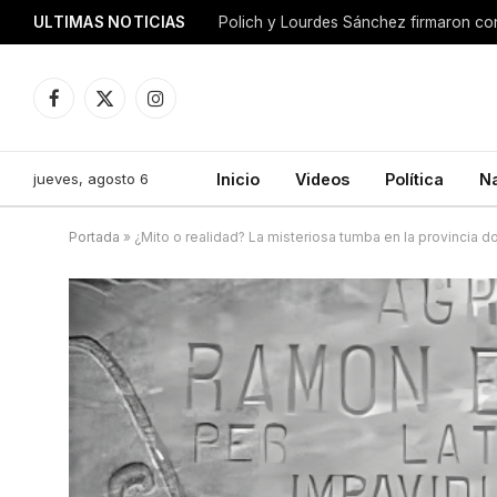
ULTIMAS NOTICIAS
Facebook
X
Instagram
(Twitter)
jueves, agosto 6
Inicio
Videos
Política
N
Portada
»
¿Mito o realidad? La misteriosa tumba en la provincia 