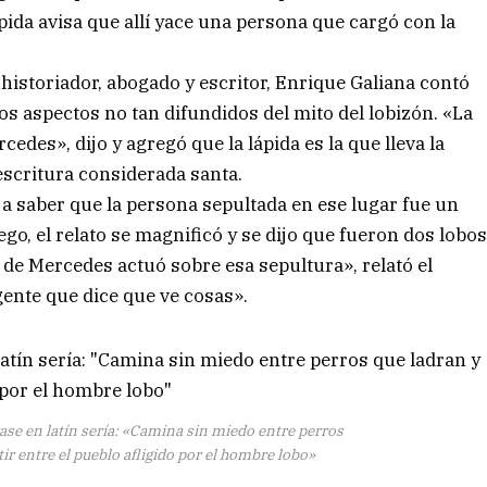
ápida avisa que allí yace una persona que cargó con la
istoriador, abogado y escritor, Enrique Galiana contó
os aspectos no tan difundidos del mito del lobizón. «La
des», dijo y agregó que la lápida es la que lleva la
 escritura considerada santa.
é a saber que la persona sepultada en ese lugar fue un
ego, el relato se magnificó y se dijo que fueron dos lobo
ia de Mercedes actuó sobre esa sepultura», relató el
gente que dice que ve cosas».
ase en latín sería: «Camina sin miedo entre perros
r entre el pueblo afligido por el hombre lobo»