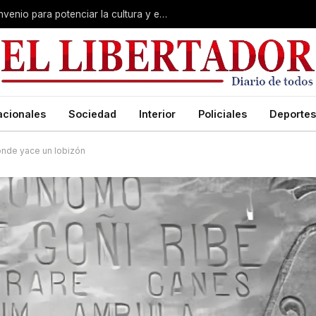
Polich y Lourdes Sánchez firmaron convenio para potenciar la cultura y el turismo en Corrientes
acionales
Sociedad
Interior
Policiales
Deportes
donde yace un lobizón