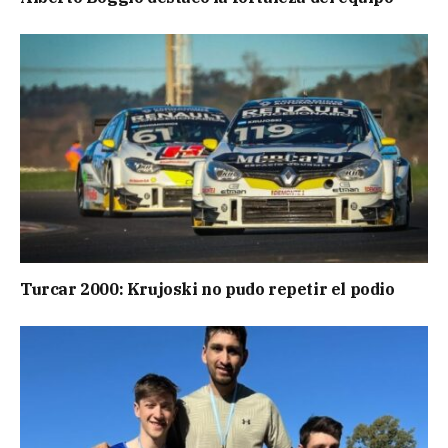
Turcar 2000: Krujoski no pudo repetir el podio