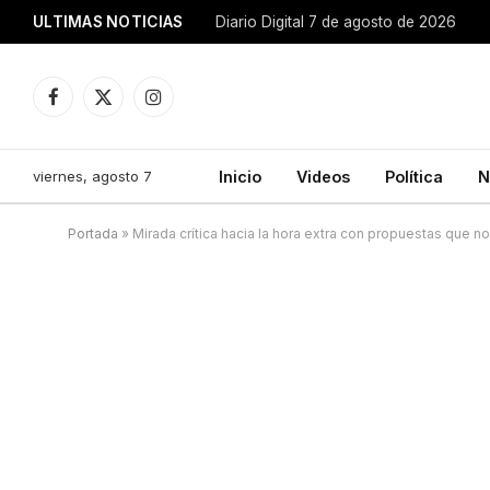
ULTIMAS NOTICIAS
Diario Digital 7 de agosto de 2026
Facebook
X
Instagram
(Twitter)
viernes, agosto 7
Inicio
Videos
Política
N
Portada
»
Mirada crítica hacia la hora extra con propuestas que n