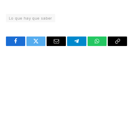
Lo que hay que saber
Facebook
Twitter
Email
Telegram
WhatsApp
Copy
Link