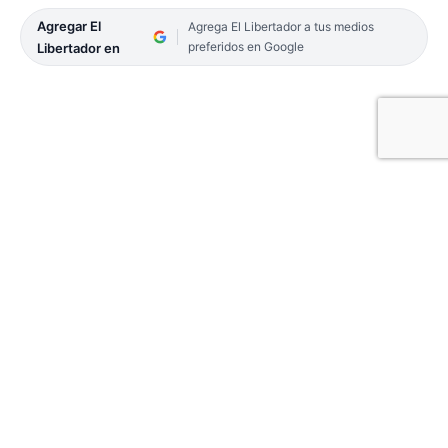
Agregar El
Agrega El Libertador a tus medios
preferidos en Google
Libertador en
El Presidente avanza. En todos los frentes, y sin
pausa. Sin equipo propio, no ha cumplido un mes
de gobierno y está claro que no responde, sino a
su propia iniciativa. Aunque en no pocas
oportunidades ha agradecido el apoyo del ex
presidente, Mauricio Macri, no ha dudado en
calificarlo de desinteresado, quizás como forma de
que quede en claro que no ha habido