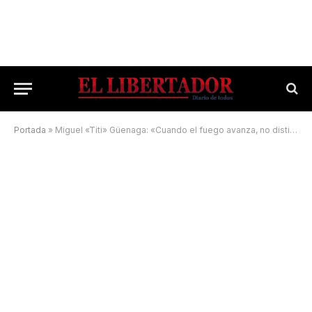
Portada
»
Miguel «Titi» Güenaga: «Cuando el fuego avanza, no distingue colores políticos»