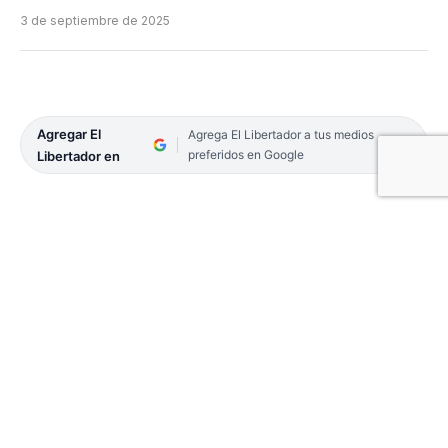
3 de septiembre de 2025
Agregar El
Agrega El Libertador a tus medios
preferidos en Google
Libertador en
Luego de conseguir la medalla de oro para la
Argentina en los Juegos Panamericanos Junior
disputados en Asunción del Paraguay, el
taekwondista correntino Ignacio Espínola Serial