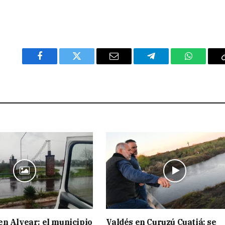
Facebook
Twitter
Email
Telegram
WhatsAp
n Alvear: el municipio
Valdés en Curuzú Cuatiá: se