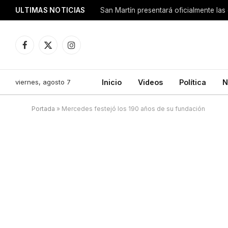
ULTIMAS NOTICIAS
San Martín presentará oficialmente las
Facebook
X
Instagram
(Twitter)
viernes, agosto 7
Inicio
Videos
Política
N
Portada
»
Mercedes festejó los 190 años de su fundación