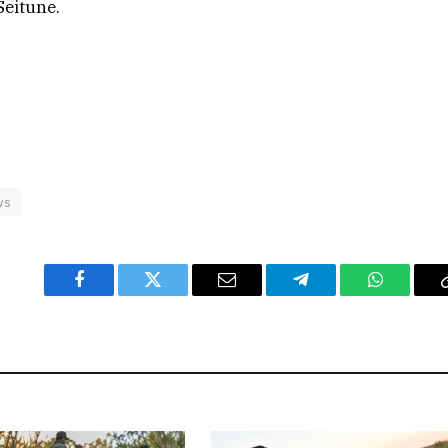
Seitune.
ws
Facebook
Twitter
Email
Telegram
WhatsAp