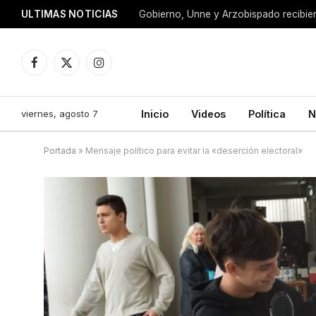
ULTIMAS NOTICIAS
Facebook
X
Instagram
(Twitter)
viernes, agosto 7
Inicio
Videos
Política
N
Portada
»
Mensaje político para evitar la «deserción electoral»