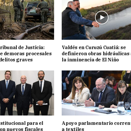
ribunal de Justicia:
Valdés en Curuzú Cuatiá: se
ue demoras procesales
definieron obras hidráulicas
delitos graves
la inminencia de El Niño
stitucional para el
Apoyo parlamentario corren
on nuevos fiscales
a textiles