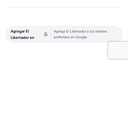
Agregar El
Agrega El Libertador a tus medios
preferidos en Google
Libertador en
Comenzó la 56º edición del Festival Nacional de
Doma y Folclore de Jesús María, Córdoba, que
continuará hasta lunes 17. Para ingresar al predio
del anfiteatro José Hernández se exige la
presentación del pase sanitario o carnet de