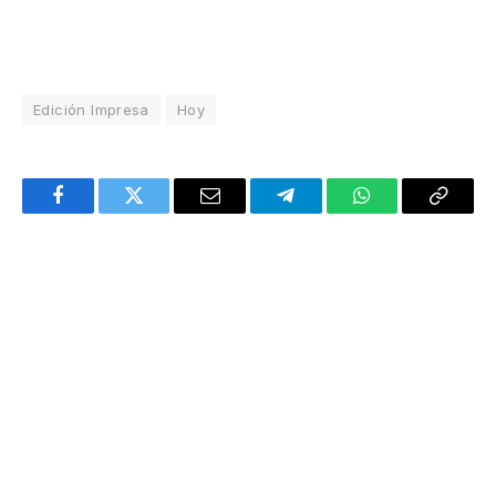
Edición Impresa
Hoy
Facebook
Twitter
Email
Telegram
WhatsApp
Copy
Link