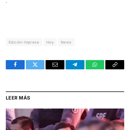
.
Edición Impresa
Hoy
News
Facebook
Twitter
Email
Telegram
WhatsApp
Copy
Link
LEER MÁS