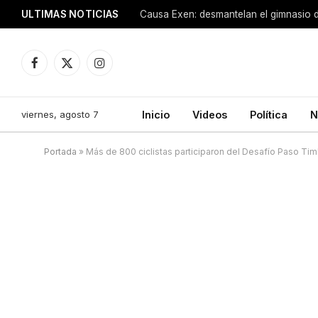
ULTIMAS NOTICIAS
Causa Exen: desmantelan el gimnasio d
Facebook
X
Instagram
(Twitter)
viernes, agosto 7
Inicio
Videos
Política
N
Portada
»
Más de 800 ciclistas participaron del Desafío Paso Ti