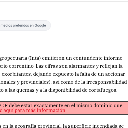
s medios preferidos en Google
Agropecuaria (Inta) emitieron un contundente informe
orio correntino. Las cifras son alarmantes y reflejan la
 exorbitantes, dejando expuesto la falta de un accionar
onales y provinciales), así como de la irresponsabilidad
a las quemas y a la disponibilidad de cortafuegos.
o PDF debe estar exactamente en el mismo dominio que
ic aquí para más información
 en la geografía provincial, la superficie incendiada se