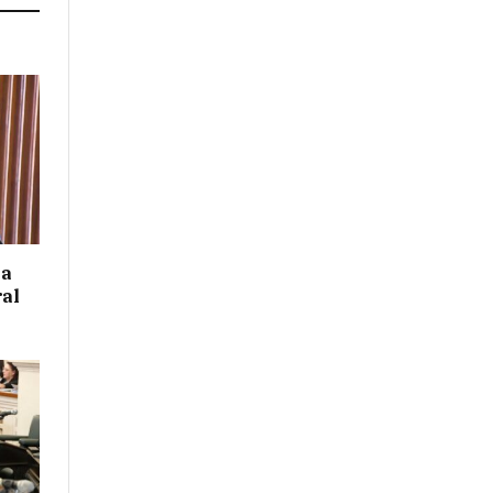
 a
ral