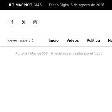
ULTIMAS NOTICIAS
Diario Digital 6 de agosto de 2026
Facebook
X
Instagram
(Twitter)
jueves, agosto 6
Inicio
Videos
Política
N
Portada
»
Más de 500 mil hectáreas arrasadas por el fuego