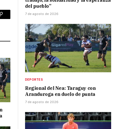
trabajo, la solidaridad y la esperanza
del pueblo”
7 de agosto de 2026
p
Copy
Link
DEPORTES
Regional del Nea: Taraguy con
Aranduroga en duelo de punta
7 de agosto de 2026
on
a