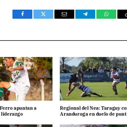
Facebook
Twitter
Email
Telegram
WhatsAp
Ferro apuntan a
Regional del Nea: Taraguy c
 liderazgo
Aranduroga en duelo de punt