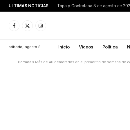
ULTIMAS NOTICIAS
Tapa y Contratapa 8 de agosto de 20
Facebook
X
Instagram
(Twitter)
sábado, agosto 8
Inicio
Videos
Política
N
Portada
»
Más de 40 demorados en el primer fin de semana de co