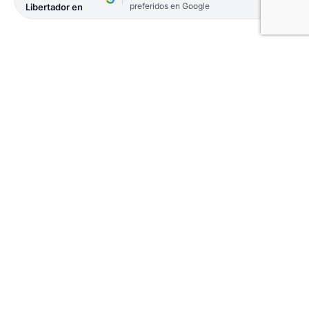
preferidos en Google
Libertador en
Con el inicio de los Carnavales Barriales 2026, la
ciudad de Corrientes pondrá en marcha un amplio
operativo de seguridad diseñado para garantizar la
tranquilidad de comparseros, vecinos y visitantes
durante las seis noches de fiesta popular que se
desarrollarán en distintos barrios capitalinos.
El plan, coordinado entre el Ministerio de
Seguridad provincial y la Policía de Corrientes,