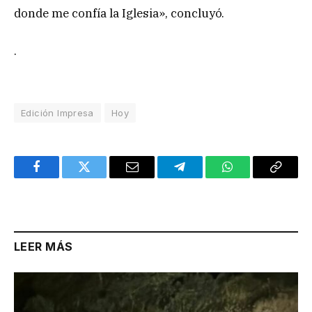
donde me confía la Iglesia», concluyó.
.
Edición Impresa
Hoy
Facebook
Twitter
Email
Telegram
WhatsApp
Copy
Link
LEER MÁS