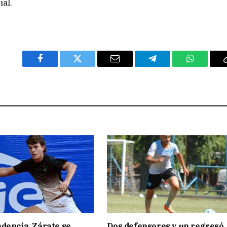
ial.
Facebook
Twitter
Email
Telegram
WhatsAp
dencia, Zárate se
Dos defensores y un regresó,