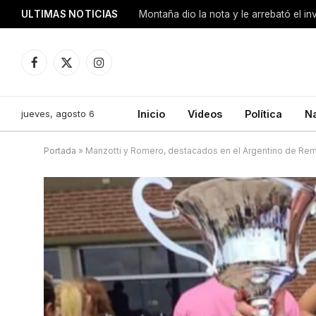
ULTIMAS NOTICIAS
Montaña dio la nota y le arrebató el i
Facebook
X
Instagram
(Twitter)
jueves, agosto 6
Inicio
Videos
Política
N
Portada
»
Manzotti y Romero, destacados en el Argentino de Re