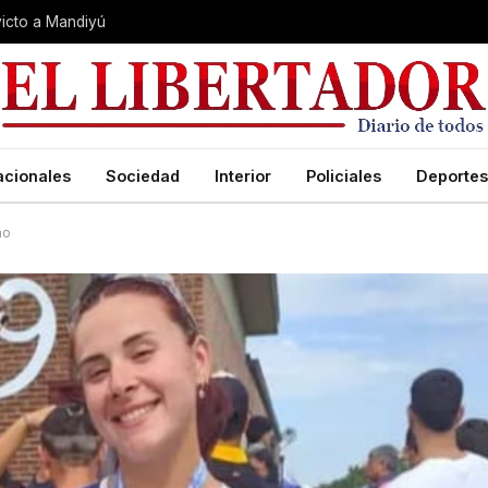
nvicto a Mandiyú
acionales
Sociedad
Interior
Policiales
Deportes
mo