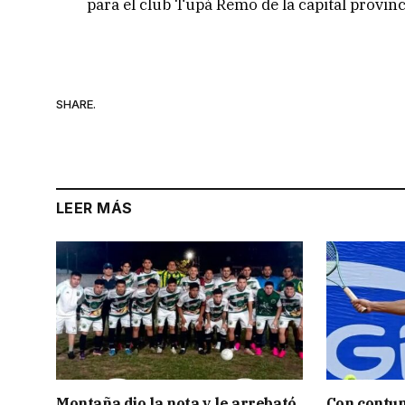
para el club Tupá Remo de la capital provinc
SHARE.
LEER MÁS
Montaña dio la nota y le arrebató
Con contun