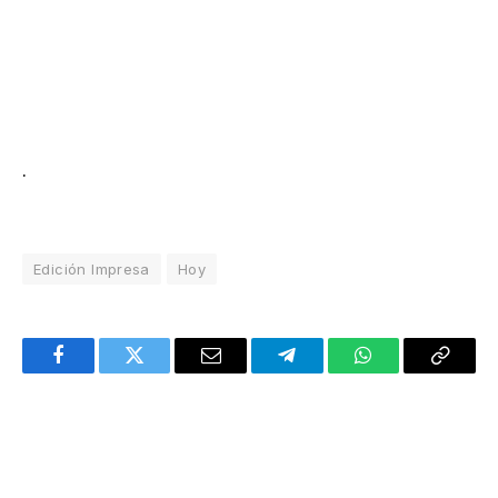
.
Edición Impresa
Hoy
Facebook
Twitter
Email
Telegram
WhatsApp
Copy
Link