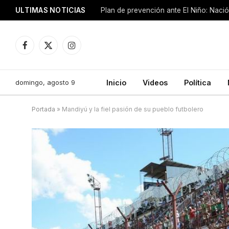
ULTIMAS NOTICIAS
Plan de prevención ante El Niño: Nació
Facebook
X
Instagram
(Twitter)
domingo, agosto 9
Inicio
Videos
Política
Portada
»
Mandiyú y la fiel pasión de su pueblo futbolero