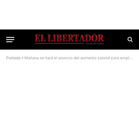
Portada
»
Mañana se hará el anuncio del aumento salarial para empleados provinciales