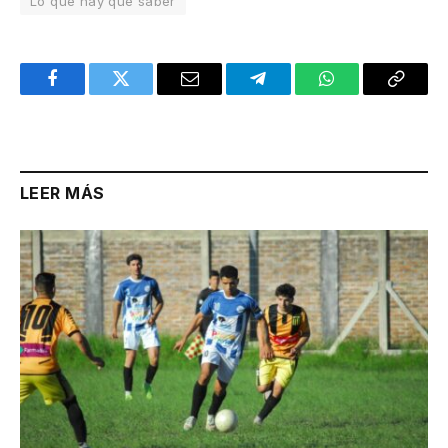
Lo que hay que saber
Facebook
Twitter
Email
Telegram
WhatsApp
Copy
Link
LEER MÁS