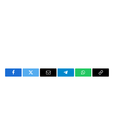
Facebook
Twitter
Email
Telegram
WhatsApp
Copy
Link