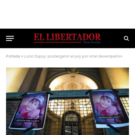
Portada
»
Lucio Dupuy: postergaron el jury por «mal desempeño»