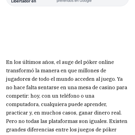
preferidos en Google
Libertador en
En los últimos años, el auge del póker online
transformó la manera en que millones de
jugadores de todo el mundo acceden al juego. Ya
no hace falta sentarse en una mesa de casino para
competir: hoy, con un teléfono o una
computadora, cualquiera puede aprender,
practicar y, en muchos casos, ganar dinero real.
Pero no todas las plataformas son iguales. Existen
grandes diferencias entre los juegos de póker