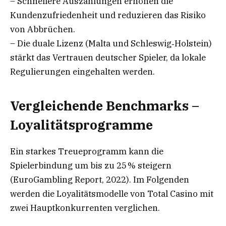
– Schnellere Auszahlungen erhöhen die
Kundenzufriedenheit und reduzieren das Risiko
von Abbrüchen.
– Die duale Lizenz (Malta und Schleswig‑Holstein)
stärkt das Vertrauen deutscher Spieler, da lokale
Regulierungen eingehalten werden.
Vergleichende Benchmarks –
Loyalitätsprogramme
Ein starkes Treueprogramm kann die
Spielerbindung um bis zu 25 % steigern
(EuroGambling Report, 2022). Im Folgenden
werden die Loyalitätsmodelle von Total Casino mit
zwei Hauptkonkurrenten verglichen.