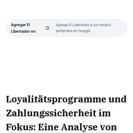
Agregar El
Agrega El Libertador a tus medios
preferidos en Google
Libertador en
Loyalitätsprogramme und
Zahlungs­sicherheit im
Fokus: Eine Analyse von