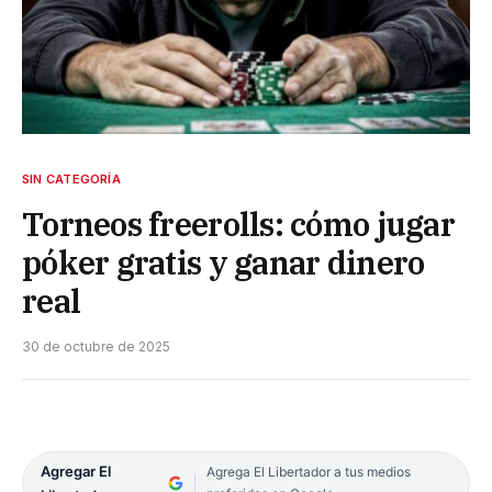
SIN CATEGORÍA
Torneos freerolls: cómo jugar
póker gratis y ganar dinero
real
30 de octubre de 2025
Agregar El
Agrega El Libertador a tus medios