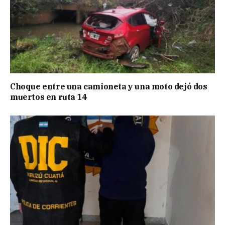
Choque entre una camioneta y una moto dejó dos
muertos en ruta 14