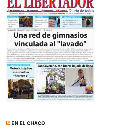
EN EL CHACO