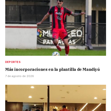
DEPORTES
Más incorporaciones en la plantilla de Mandiyú
7 de agosto de 2026