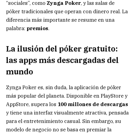
“sociales”, como
Zynga Poker
, y las salas de
póker tradicionales que operan con dinero real. La
diferencia más importante se resume en una
palabra:
premios
.
La ilusión del póker gratuito:
las apps más descargadas del
mundo
Zynga Poker es, sin duda, la aplicación de póker
más popular del planeta. Disponible en PlayStore y
AppStore, supera los
100 millones de descargas
y tiene una interfaz visualmente atractiva, pensada
para el entretenimiento casual. Sin embargo, su
modelo de negocio no se basa en premiar la