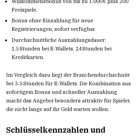
Willkommensbonus von bis zu 1.000 € plus 200
Freispiele.
Bonus ohne Einzahlung für neue
Registrierungen, sofort verfügbar.
Durchschnittliche Auszahlungsdauer:
1,5 Stunden bei E‑Wallets, 24 Stunden bei
Kreditkarten.
Im Vergleich dazu liegt der Branchendurchschnitt
bei 3‑5 Stunden für E‑Wallets. Die Kombination aus
sofortigem Bonus und schneller Auszahlung
macht das Angebot besonders attraktiv für Spieler,
die nicht lange auf ihr Geld warten wollen.
Schlüsselkennzahlen und