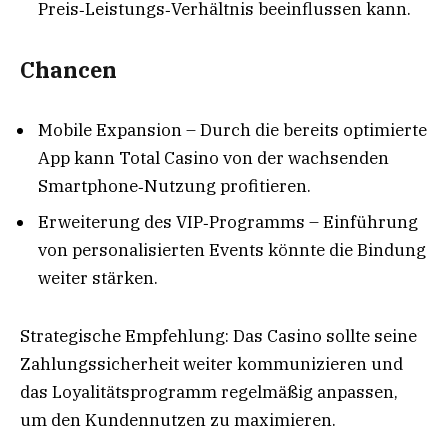
Preis‑Leistungs‑Verhältnis beeinflussen kann.
Chancen
Mobile Expansion – Durch die bereits optimierte
App kann Total Casino von der wachsenden
Smartphone‑Nutzung profitieren.
Erweiterung des VIP‑Programms – Einführung
von personalisierten Events könnte die Bindung
weiter stärken.
Strategische Empfehlung: Das Casino sollte seine
Zahlungs­sicherheit weiter kommunizieren und
das Loyalitätsprogramm regelmäßig anpassen,
um den Kundennutzen zu maximieren.