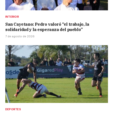
INTERIOR
San Cayetano: Pedro valoró “el trabajo, la
solidaridad y la esperanza del pueblo”
7 de agosto de 2026
DEPORTES