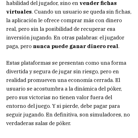
habilidad del jugador, sino en
vender fichas
virtuales
. Cuando un usuario se queda sin fichas,
la aplicación le ofrece comprar más con dinero
real, pero sin la posibilidad de recuperar esa
inversión jugando. En otras palabras: el jugador
paga, pero
nunca puede ganar dinero real
.
Estas plataformas se presentan como una forma
divertida y segura de jugar sin riesgo, pero en
realidad promueven una economía cerrada. El
usuario se acostumbra a la dinámica del póker,
pero sus victorias no tienen valor fuera del
entorno del juego. Y si pierde, debe pagar para
seguir jugando. En definitiva, son simuladores, no
verdaderas salas de póker.