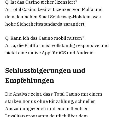
Q: Ist das Casino sicher lizenziert?
A: Total Casino besitzt Lizenzen von Malta und
dem deutschen Staat Schleswig‑Holstein, was
hohe Sicherheitsstandards garantiert.
Q: Kann ich das Casino mobil nutzen?
A: Ja, die Plattform ist vollständig responsive und
bietet eine native App für iOS und Android.
Schlussfolgerungen und
Empfehlungen
Die Analyse zeigt, dass Total Casino mit einem
starken Bonus ohne Einzahlung, schnellen
Auszahlungszeiten und einem flexiblen
Loyalitätsprogramm deutlich über dem