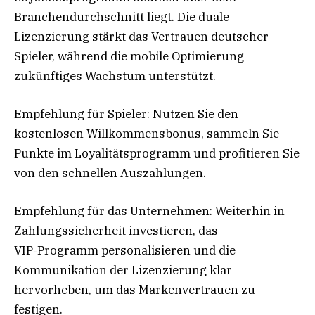
Branchendurchschnitt liegt. Die duale
Lizenzierung stärkt das Vertrauen deutscher
Spieler, während die mobile Optimierung
zukünftiges Wachstum unterstützt.
Empfehlung für Spieler: Nutzen Sie den
kostenlosen Willkommensbonus, sammeln Sie
Punkte im Loyalitätsprogramm und profitieren Sie
von den schnellen Auszahlungen.
Empfehlung für das Unternehmen: Weiterhin in
Zahlungs­sicherheit investieren, das
VIP‑Programm personalisieren und die
Kommunikation der Lizenzierung klar
hervorheben, um das Markenvertrauen zu
festigen.