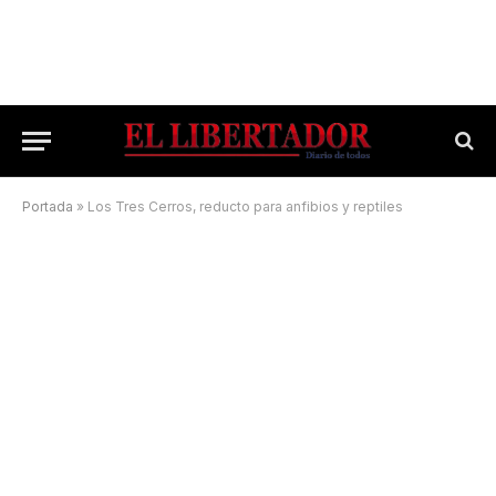
Portada
»
Los Tres Cerros, reducto para anfibios y reptiles