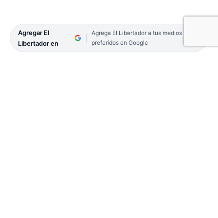
Agregar El
Agrega El Libertador a tus medios
preferidos en Google
Libertador en
Gendarmes del Escuadrón 48 Corrientes, que ayer
se encontraban realizando control en
inmediaciones del puente General Belgrano
detuvieron la marcha de un automóvil que
provenía de Comandante Luis Piedra Buena,
provincia de Santa Cruz, con destino la ciudad