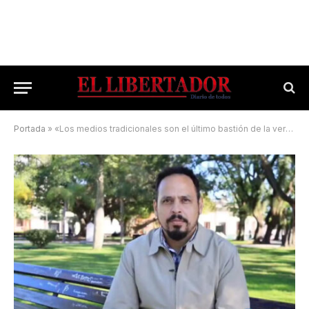
Portada
»
«Los medios tradicionales son el último bastión de la veracidad noticiable»